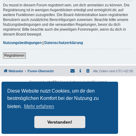
Du musst in diesem Forum registriert sein, um dich anmelden zu können. Die
Registrierung ist in wenigen Augenblicken erledigt und ermöglicht dir, auf
weitere Funktionen zuzugreifen. Die Board-Administration kann registrierten
Benutzern auch zusätzliche Berechtigungen zuweisen. Beachte bitte unsere
Nutzungsbedingungen und die verwandten Regelungen, bevor du dich
registrierst. Bitte beachte auch die jeweiligen Forenregeln, wenn du dich in
diesem Board bewegst.
Nutzungsbedingungen
|
Datenschutzerklärung
Registrieren
Webseite
Foren-Übersicht
Alle Zeiten sind
UTC+02:00
Powered by
phpBB
® Forum Software © phpBB Limited
Deutsche Übersetzung durch
phpBB.de
Diese Website nutzt Cookies, um dir den
Datenschutz
|
Nutzungsbedingungen
bestmöglichen Komfort bei der Nutzung zu
bieten.
Mehr erfahren
Verstanden!