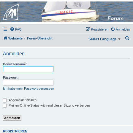
Micro Magic Forum
Deutschland
FAQ
Registrieren
Anmelden
S
Webseite
Foren-Übersicht
Select Language
▼
u
c
Anmelden
h
Benutzername:
e
Passwort:
Ich habe mein Passwort vergessen
Angemeldet bleiben
Meinen Online-Status während dieser Sitzung verbergen
REGISTRIEREN