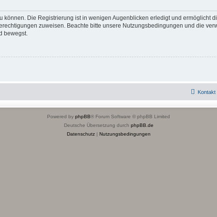
 können. Die Registrierung ist in wenigen Augenblicken erledigt und ermöglicht di
 Berechtigungen zuweisen. Beachte bitte unsere Nutzungsbedingungen und die verwa
d bewegst.
Kontakt
Powered by
phpBB
® Forum Software © phpBB Limited
Deutsche Übersetzung durch
phpBB.de
Datenschutz
|
Nutzungsbedingungen