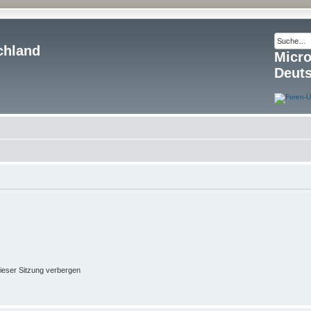
chland
Micr
Deut
ieser Sitzung verbergen