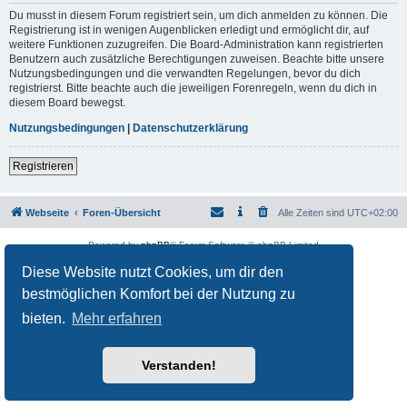
Du musst in diesem Forum registriert sein, um dich anmelden zu können. Die
Registrierung ist in wenigen Augenblicken erledigt und ermöglicht dir, auf
weitere Funktionen zuzugreifen. Die Board-Administration kann registrierten
Benutzern auch zusätzliche Berechtigungen zuweisen. Beachte bitte unsere
Nutzungsbedingungen und die verwandten Regelungen, bevor du dich
registrierst. Bitte beachte auch die jeweiligen Forenregeln, wenn du dich in
diesem Board bewegst.
Nutzungsbedingungen
|
Datenschutzerklärung
Registrieren
Webseite
Foren-Übersicht
Alle Zeiten sind
UTC+02:00
Powered by
phpBB
® Forum Software © phpBB Limited
Deutsche Übersetzung durch
phpBB.de
Diese Website nutzt Cookies, um dir den
Datenschutz
|
Nutzungsbedingungen
bestmöglichen Komfort bei der Nutzung zu
bieten.
Mehr erfahren
Verstanden!