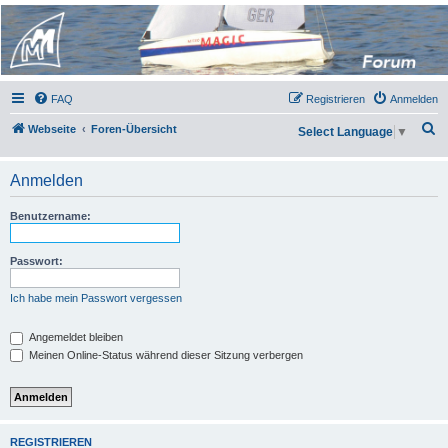
Micro Magic Forum
Deutschland
FAQ
Registrieren
Anmelden
S
Webseite
Foren-Übersicht
Select Language
▼
u
c
Anmelden
h
Benutzername:
e
Passwort:
Ich habe mein Passwort vergessen
Angemeldet bleiben
Meinen Online-Status während dieser Sitzung verbergen
REGISTRIEREN