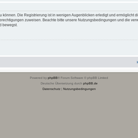
 können. Die Registrierung ist in wenigen Augenblicken erledigt und ermöglicht di
 Berechtigungen zuweisen. Beachte bitte unsere Nutzungsbedingungen und die verwa
d bewegst.
Powered by
phpBB
® Forum Software © phpBB Limited
Deutsche Übersetzung durch
phpBB.de
Datenschutz
|
Nutzungsbedingungen