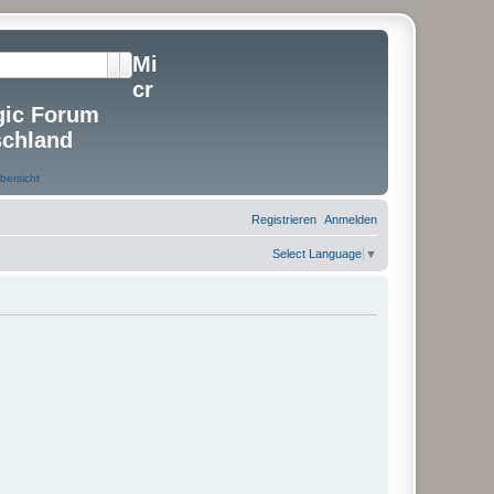
Mi
Suche
Erweiterte Suche
cr
gic Forum
schland
Registrieren
Anmelden
Select Language
▼