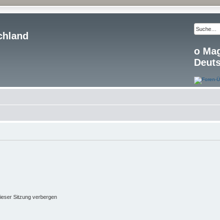
chland
o Ma
Deut
ieser Sitzung verbergen