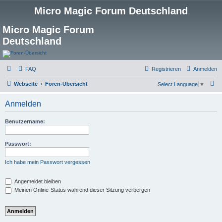
Micro Magic Forum Deutschland
Micro Magic Forum
Deutschland
FAQ
Registrieren
Anmelden
S
Webseite
Foren-Übersicht
Select Language
▼
u
Anmelden
c
h
Benutzername:
e
Passwort:
Ich habe mein Passwort vergessen
Angemeldet bleiben
Meinen Online-Status während dieser Sitzung verbergen