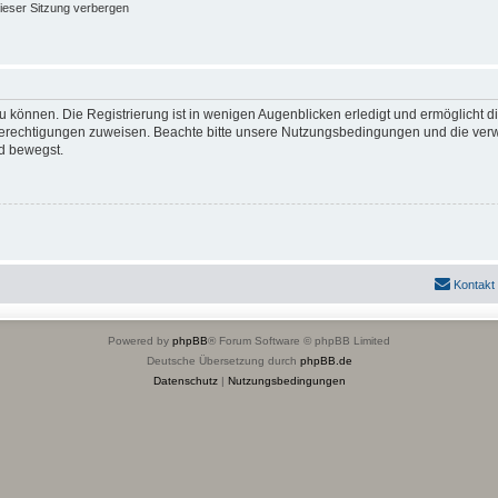
ieser Sitzung verbergen
 können. Die Registrierung ist in wenigen Augenblicken erledigt und ermöglicht di
 Berechtigungen zuweisen. Beachte bitte unsere Nutzungsbedingungen und die verwa
d bewegst.
Kontakt
Powered by
phpBB
® Forum Software © phpBB Limited
Deutsche Übersetzung durch
phpBB.de
Datenschutz
|
Nutzungsbedingungen