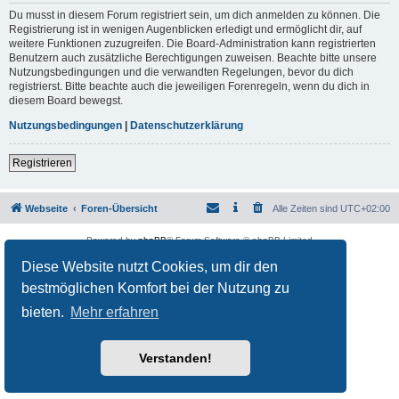
Du musst in diesem Forum registriert sein, um dich anmelden zu können. Die
Registrierung ist in wenigen Augenblicken erledigt und ermöglicht dir, auf
weitere Funktionen zuzugreifen. Die Board-Administration kann registrierten
Benutzern auch zusätzliche Berechtigungen zuweisen. Beachte bitte unsere
Nutzungsbedingungen und die verwandten Regelungen, bevor du dich
registrierst. Bitte beachte auch die jeweiligen Forenregeln, wenn du dich in
diesem Board bewegst.
Nutzungsbedingungen
|
Datenschutzerklärung
Registrieren
Webseite
Foren-Übersicht
Alle Zeiten sind
UTC+02:00
Powered by
phpBB
® Forum Software © phpBB Limited
Deutsche Übersetzung durch
phpBB.de
Diese Website nutzt Cookies, um dir den
Datenschutz
|
Nutzungsbedingungen
bestmöglichen Komfort bei der Nutzung zu
bieten.
Mehr erfahren
Verstanden!