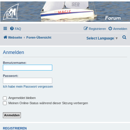
Micro Magic Forum
Deutschland
FAQ
Registrieren
Anmelden
S
Webseite
Foren-Übersicht
Select Language
▼
u
c
Anmelden
h
Benutzername:
e
Passwort:
Ich habe mein Passwort vergessen
Angemeldet bleiben
Meinen Online-Status während dieser Sitzung verbergen
REGISTRIEREN