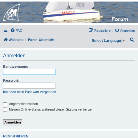
Micro Magic Forum
Deutschland
FAQ
Registrieren
Anmelden
S
Webseite
Foren-Übersicht
Select Language
▼
u
c
Anmelden
h
Benutzername:
e
Passwort:
Ich habe mein Passwort vergessen
Angemeldet bleiben
Meinen Online-Status während dieser Sitzung verbergen
REGISTRIEREN