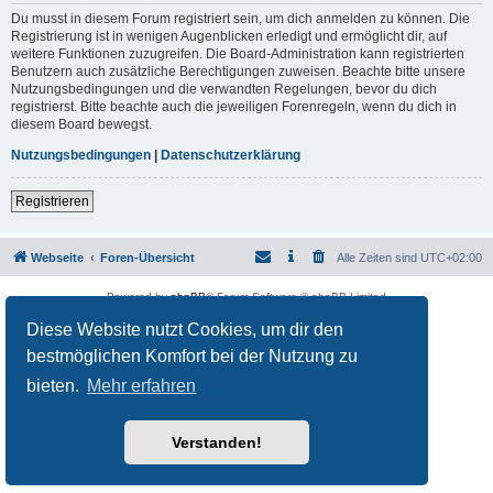
Du musst in diesem Forum registriert sein, um dich anmelden zu können. Die
Registrierung ist in wenigen Augenblicken erledigt und ermöglicht dir, auf
weitere Funktionen zuzugreifen. Die Board-Administration kann registrierten
Benutzern auch zusätzliche Berechtigungen zuweisen. Beachte bitte unsere
Nutzungsbedingungen und die verwandten Regelungen, bevor du dich
registrierst. Bitte beachte auch die jeweiligen Forenregeln, wenn du dich in
diesem Board bewegst.
Nutzungsbedingungen
|
Datenschutzerklärung
Registrieren
Webseite
Foren-Übersicht
Alle Zeiten sind
UTC+02:00
Powered by
phpBB
® Forum Software © phpBB Limited
Deutsche Übersetzung durch
phpBB.de
Diese Website nutzt Cookies, um dir den
Datenschutz
|
Nutzungsbedingungen
bestmöglichen Komfort bei der Nutzung zu
bieten.
Mehr erfahren
Verstanden!