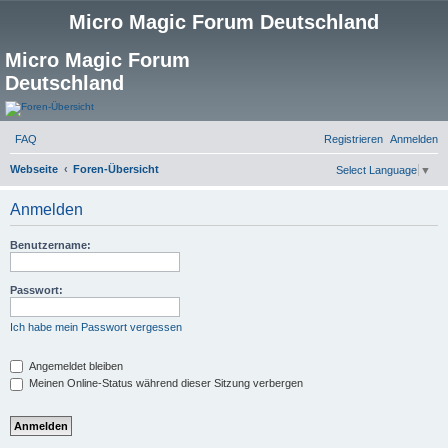
Micro Magic Forum Deutschland
Micro Magic Forum
Deutschland
FAQ
Registrieren
Anmelden
S
Webseite
Foren-Übersicht
Select Language
▼
u
Anmelden
c
h
Benutzername:
e
Passwort:
Ich habe mein Passwort vergessen
Angemeldet bleiben
Meinen Online-Status während dieser Sitzung verbergen