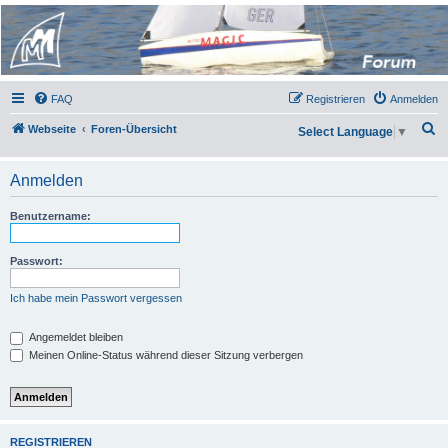
Micro Magic Forum
Deutschland
FAQ
Registrieren
Anmelden
S
Webseite
Foren-Übersicht
Select Language
▼
u
c
Anmelden
h
Benutzername:
e
Passwort:
Ich habe mein Passwort vergessen
Angemeldet bleiben
Meinen Online-Status während dieser Sitzung verbergen
REGISTRIEREN