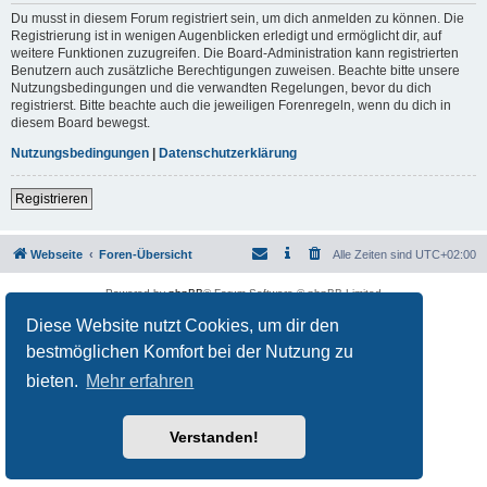
Du musst in diesem Forum registriert sein, um dich anmelden zu können. Die
Registrierung ist in wenigen Augenblicken erledigt und ermöglicht dir, auf
weitere Funktionen zuzugreifen. Die Board-Administration kann registrierten
Benutzern auch zusätzliche Berechtigungen zuweisen. Beachte bitte unsere
Nutzungsbedingungen und die verwandten Regelungen, bevor du dich
registrierst. Bitte beachte auch die jeweiligen Forenregeln, wenn du dich in
diesem Board bewegst.
Nutzungsbedingungen
|
Datenschutzerklärung
Registrieren
Webseite
Foren-Übersicht
Alle Zeiten sind
UTC+02:00
Powered by
phpBB
® Forum Software © phpBB Limited
Deutsche Übersetzung durch
phpBB.de
Diese Website nutzt Cookies, um dir den
Datenschutz
|
Nutzungsbedingungen
bestmöglichen Komfort bei der Nutzung zu
bieten.
Mehr erfahren
Verstanden!