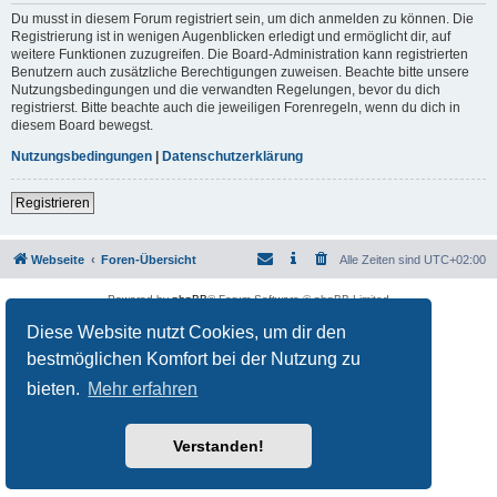
Du musst in diesem Forum registriert sein, um dich anmelden zu können. Die
Registrierung ist in wenigen Augenblicken erledigt und ermöglicht dir, auf
weitere Funktionen zuzugreifen. Die Board-Administration kann registrierten
Benutzern auch zusätzliche Berechtigungen zuweisen. Beachte bitte unsere
Nutzungsbedingungen und die verwandten Regelungen, bevor du dich
registrierst. Bitte beachte auch die jeweiligen Forenregeln, wenn du dich in
diesem Board bewegst.
Nutzungsbedingungen
|
Datenschutzerklärung
Registrieren
Webseite
Foren-Übersicht
Alle Zeiten sind
UTC+02:00
Powered by
phpBB
® Forum Software © phpBB Limited
Deutsche Übersetzung durch
phpBB.de
Diese Website nutzt Cookies, um dir den
Datenschutz
|
Nutzungsbedingungen
bestmöglichen Komfort bei der Nutzung zu
bieten.
Mehr erfahren
Verstanden!