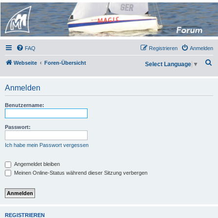
Micro Magic Forum
Deutschland
FAQ
Registrieren
Anmelden
S
Webseite
Foren-Übersicht
Select Language
▼
u
c
Anmelden
h
Benutzername:
e
Passwort:
Ich habe mein Passwort vergessen
Angemeldet bleiben
Meinen Online-Status während dieser Sitzung verbergen
REGISTRIEREN