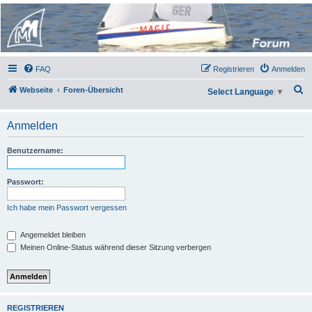
Micro Magic Forum
Deutschland
FAQ
Registrieren
Anmelden
S
Webseite
Foren-Übersicht
Select Language
▼
u
c
Anmelden
h
Benutzername:
e
Passwort:
Ich habe mein Passwort vergessen
Angemeldet bleiben
Meinen Online-Status während dieser Sitzung verbergen
REGISTRIEREN