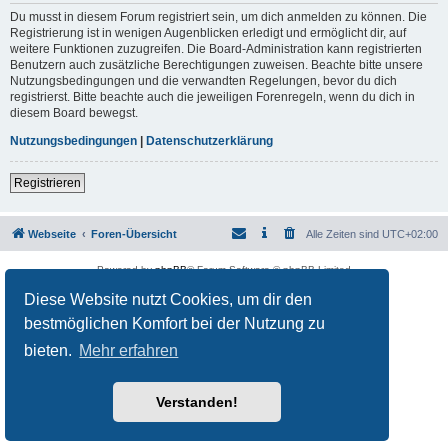
Du musst in diesem Forum registriert sein, um dich anmelden zu können. Die
Registrierung ist in wenigen Augenblicken erledigt und ermöglicht dir, auf
weitere Funktionen zuzugreifen. Die Board-Administration kann registrierten
Benutzern auch zusätzliche Berechtigungen zuweisen. Beachte bitte unsere
Nutzungsbedingungen und die verwandten Regelungen, bevor du dich
registrierst. Bitte beachte auch die jeweiligen Forenregeln, wenn du dich in
diesem Board bewegst.
Nutzungsbedingungen
|
Datenschutzerklärung
Registrieren
Webseite
Foren-Übersicht
Alle Zeiten sind
UTC+02:00
Powered by
phpBB
® Forum Software © phpBB Limited
Deutsche Übersetzung durch
phpBB.de
Diese Website nutzt Cookies, um dir den
Datenschutz
|
Nutzungsbedingungen
bestmöglichen Komfort bei der Nutzung zu
bieten.
Mehr erfahren
Verstanden!