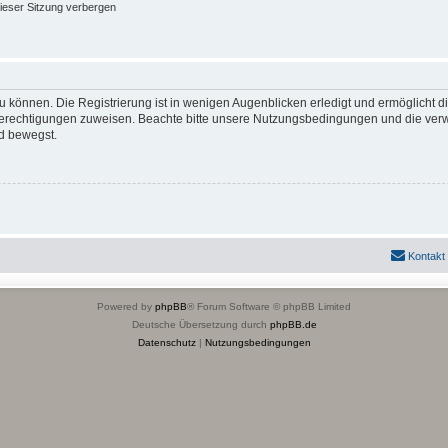
ieser Sitzung verbergen
 können. Die Registrierung ist in wenigen Augenblicken erledigt und ermöglicht di
 Berechtigungen zuweisen. Beachte bitte unsere Nutzungsbedingungen und die verwa
d bewegst.
Kontakt
Powered by
phpBB
® Forum Software © phpBB Limited
Deutsche Übersetzung durch
phpBB.de
Datenschutz
|
Nutzungsbedingungen