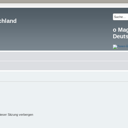
chland
o Ma
Deut
ieser Sitzung verbergen