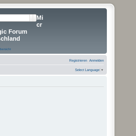
Mi
Suche
Erweiterte Suche
cr
gic Forum
schland
Registrieren
Anmelden
Select Language
▼