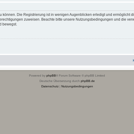
 können. Die Registrierung ist in wenigen Augenblicken erledigt und ermöglicht di
 Berechtigungen zuweisen. Beachte bitte unsere Nutzungsbedingungen und die verwa
d bewegst.
Powered by
phpBB
® Forum Software © phpBB Limited
Deutsche Übersetzung durch
phpBB.de
Datenschutz
|
Nutzungsbedingungen