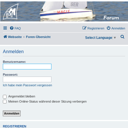
Micro Magic Forum
Deutschland
FAQ
Registrieren
Anmelden
S
Webseite
Foren-Übersicht
Select Language
▼
u
c
Anmelden
h
Benutzername:
e
Passwort:
Ich habe mein Passwort vergessen
Angemeldet bleiben
Meinen Online-Status während dieser Sitzung verbergen
REGISTRIEREN