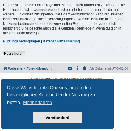
Du musst in diesem Forum registriert sein, um dich anmelden zu können. Die
Registrierung ist in wenigen Augenblicken erledigt und ermöglicht dir, auf
weitere Funktionen zuzugreifen. Die Board-Administration kann registrierten
Benutzern auch zusätzliche Berechtigungen zuweisen. Beachte bitte unsere
Nutzungsbedingungen und die verwandten Regelungen, bevor du dich
registrierst. Bitte beachte auch die jeweiligen Forenregeln, wenn du dich in
diesem Board bewegst.
Nutzungsbedingungen
|
Datenschutzerklärung
Registrieren
Webseite
Foren-Übersicht
Alle Zeiten sind
UTC+02:00
Powered by
phpBB
® Forum Software © phpBB Limited
Deutsche Übersetzung durch
phpBB.de
Diese Website nutzt Cookies, um dir den
Datenschutz
|
Nutzungsbedingungen
bestmöglichen Komfort bei der Nutzung zu
bieten.
Mehr erfahren
Verstanden!