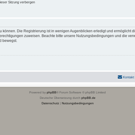
ieser Sitzung verbergen
 können. Die Registrierung ist in wenigen Augenblicken erledigt und ermöglicht di
 Berechtigungen zuweisen. Beachte bitte unsere Nutzungsbedingungen und die verwa
d bewegst.
Kontakt
Powered by
phpBB
® Forum Software © phpBB Limited
Deutsche Übersetzung durch
phpBB.de
Datenschutz
|
Nutzungsbedingungen