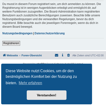
Du musst in diesem Forum registriert sein, um dich anmelden zu können. Die
Registrierung ist in wenigen Augenblicken erledigt und ermöglicht dir, auf
weitere Funktionen zuzugreifen. Die Board-Administration kann registrierten
Benutzern auch zusätzliche Berechtigungen zuweisen. Beachte bitte unsere
Nutzungsbedingungen und die verwandten Regelungen, bevor du dich
registrierst. Bitte beachte auch die jeweiligen Forenregeln, wenn du dich in
diesem Board bewegst.
Nutzungsbedingungen
|
Datenschutzerklärung
Registrieren
Webseite
Foren-Übersicht
Alle Zeiten sind
UTC+02:00
Powered by
phpBB
® Forum Software © phpBB Limited
Deutsche Übersetzung durch
phpBB.de
Diese Website nutzt Cookies, um dir den
Datenschutz
|
Nutzungsbedingungen
bestmöglichen Komfort bei der Nutzung zu
bieten.
Mehr erfahren
Verstanden!