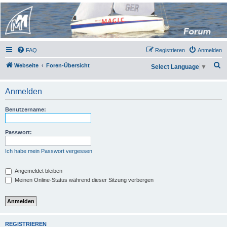
Micro Magic Forum
Deutschland
FAQ
Registrieren
Anmelden
S
Webseite
Foren-Übersicht
Select Language
▼
u
c
Anmelden
h
Benutzername:
e
Passwort:
Ich habe mein Passwort vergessen
Angemeldet bleiben
Meinen Online-Status während dieser Sitzung verbergen
REGISTRIEREN