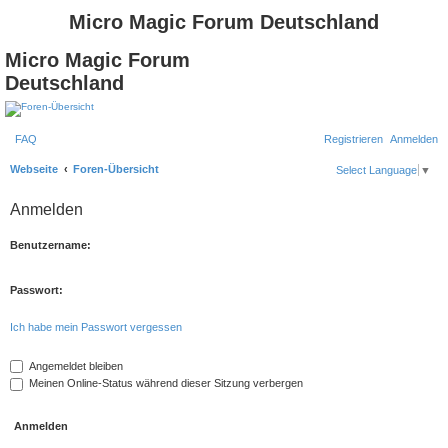
Micro Magic Forum Deutschland
Micro Magic Forum
Deutschland
FAQ
Registrieren
Anmelden
S
Webseite
Foren-Übersicht
Select Language
▼
u
Anmelden
c
h
Benutzername:
e
Passwort:
Ich habe mein Passwort vergessen
Angemeldet bleiben
Meinen Online-Status während dieser Sitzung verbergen