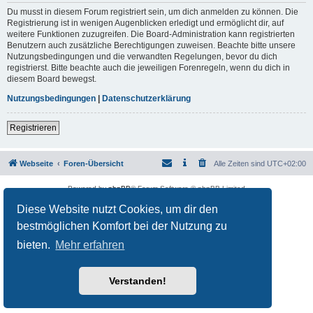
Du musst in diesem Forum registriert sein, um dich anmelden zu können. Die
Registrierung ist in wenigen Augenblicken erledigt und ermöglicht dir, auf
weitere Funktionen zuzugreifen. Die Board-Administration kann registrierten
Benutzern auch zusätzliche Berechtigungen zuweisen. Beachte bitte unsere
Nutzungsbedingungen und die verwandten Regelungen, bevor du dich
registrierst. Bitte beachte auch die jeweiligen Forenregeln, wenn du dich in
diesem Board bewegst.
Nutzungsbedingungen
|
Datenschutzerklärung
Registrieren
Webseite
Foren-Übersicht
Alle Zeiten sind
UTC+02:00
Powered by
phpBB
® Forum Software © phpBB Limited
Deutsche Übersetzung durch
phpBB.de
Diese Website nutzt Cookies, um dir den
Datenschutz
|
Nutzungsbedingungen
bestmöglichen Komfort bei der Nutzung zu
bieten.
Mehr erfahren
Verstanden!