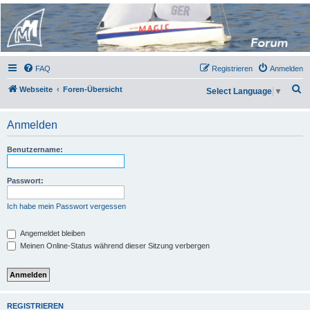
Micro Magic Forum
Deutschland
FAQ
Registrieren
Anmelden
S
Webseite
Foren-Übersicht
Select Language
▼
u
c
Anmelden
h
Benutzername:
e
Passwort:
Ich habe mein Passwort vergessen
Angemeldet bleiben
Meinen Online-Status während dieser Sitzung verbergen
REGISTRIEREN