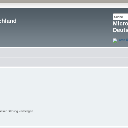
chland
Micr
Deut
ieser Sitzung verbergen