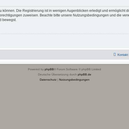
 können. Die Registrierung ist in wenigen Augenblicken erledigt und ermöglicht di
 Berechtigungen zuweisen. Beachte bitte unsere Nutzungsbedingungen und die verwa
d bewegst.
Kontakt
Powered by
phpBB
® Forum Software © phpBB Limited
Deutsche Übersetzung durch
phpBB.de
Datenschutz
|
Nutzungsbedingungen