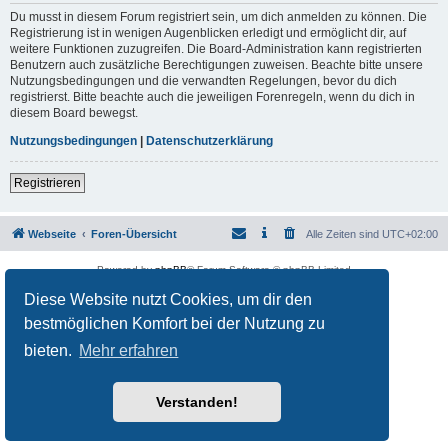
Du musst in diesem Forum registriert sein, um dich anmelden zu können. Die
Registrierung ist in wenigen Augenblicken erledigt und ermöglicht dir, auf
weitere Funktionen zuzugreifen. Die Board-Administration kann registrierten
Benutzern auch zusätzliche Berechtigungen zuweisen. Beachte bitte unsere
Nutzungsbedingungen und die verwandten Regelungen, bevor du dich
registrierst. Bitte beachte auch die jeweiligen Forenregeln, wenn du dich in
diesem Board bewegst.
Nutzungsbedingungen
|
Datenschutzerklärung
Registrieren
Webseite
Foren-Übersicht
Alle Zeiten sind
UTC+02:00
Powered by
phpBB
® Forum Software © phpBB Limited
Deutsche Übersetzung durch
phpBB.de
Diese Website nutzt Cookies, um dir den
Datenschutz
|
Nutzungsbedingungen
bestmöglichen Komfort bei der Nutzung zu
bieten.
Mehr erfahren
Verstanden!