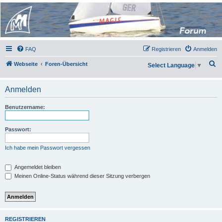
Micro Magic Forum
Deutschland
FAQ
Registrieren
Anmelden
S
Webseite
Foren-Übersicht
Select Language
▼
u
c
Anmelden
h
Benutzername:
e
Passwort:
Ich habe mein Passwort vergessen
Angemeldet bleiben
Meinen Online-Status während dieser Sitzung verbergen
REGISTRIEREN