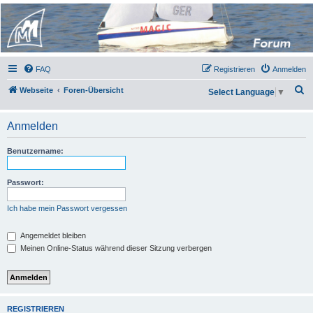
Micro Magic Forum
Deutschland
FAQ
Registrieren
Anmelden
S
Webseite
Foren-Übersicht
Select Language
▼
u
c
Anmelden
h
Benutzername:
e
Passwort:
Ich habe mein Passwort vergessen
Angemeldet bleiben
Meinen Online-Status während dieser Sitzung verbergen
REGISTRIEREN