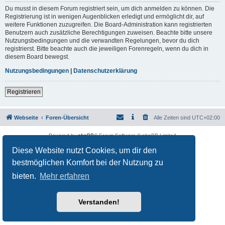
Du musst in diesem Forum registriert sein, um dich anmelden zu können. Die
Registrierung ist in wenigen Augenblicken erledigt und ermöglicht dir, auf
weitere Funktionen zuzugreifen. Die Board-Administration kann registrierten
Benutzern auch zusätzliche Berechtigungen zuweisen. Beachte bitte unsere
Nutzungsbedingungen und die verwandten Regelungen, bevor du dich
registrierst. Bitte beachte auch die jeweiligen Forenregeln, wenn du dich in
diesem Board bewegst.
Nutzungsbedingungen
|
Datenschutzerklärung
Registrieren
Webseite
Foren-Übersicht
Alle Zeiten sind
UTC+02:00
Powered by
phpBB
® Forum Software © phpBB Limited
Deutsche Übersetzung durch
phpBB.de
Diese Website nutzt Cookies, um dir den
Datenschutz
|
Nutzungsbedingungen
bestmöglichen Komfort bei der Nutzung zu
bieten.
Mehr erfahren
Verstanden!