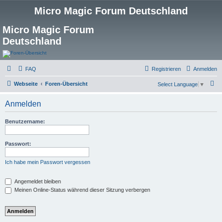
Micro Magic Forum Deutschland
Micro Magic Forum
Deutschland
FAQ
Registrieren
Anmelden
S
Webseite
Foren-Übersicht
Select Language
▼
u
Anmelden
c
h
Benutzername:
e
Passwort:
Ich habe mein Passwort vergessen
Angemeldet bleiben
Meinen Online-Status während dieser Sitzung verbergen