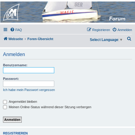
Micro Magic Forum
Deutschland
FAQ
Registrieren
Anmelden
S
Webseite
Foren-Übersicht
Select Language
▼
u
c
Anmelden
h
Benutzername:
e
Passwort:
Ich habe mein Passwort vergessen
Angemeldet bleiben
Meinen Online-Status während dieser Sitzung verbergen
REGISTRIEREN