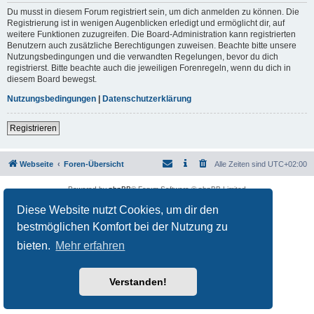
Du musst in diesem Forum registriert sein, um dich anmelden zu können. Die
Registrierung ist in wenigen Augenblicken erledigt und ermöglicht dir, auf
weitere Funktionen zuzugreifen. Die Board-Administration kann registrierten
Benutzern auch zusätzliche Berechtigungen zuweisen. Beachte bitte unsere
Nutzungsbedingungen und die verwandten Regelungen, bevor du dich
registrierst. Bitte beachte auch die jeweiligen Forenregeln, wenn du dich in
diesem Board bewegst.
Nutzungsbedingungen
|
Datenschutzerklärung
Registrieren
Webseite
Foren-Übersicht
Alle Zeiten sind
UTC+02:00
Powered by
phpBB
® Forum Software © phpBB Limited
Deutsche Übersetzung durch
phpBB.de
Diese Website nutzt Cookies, um dir den
Datenschutz
|
Nutzungsbedingungen
bestmöglichen Komfort bei der Nutzung zu
bieten.
Mehr erfahren
Verstanden!