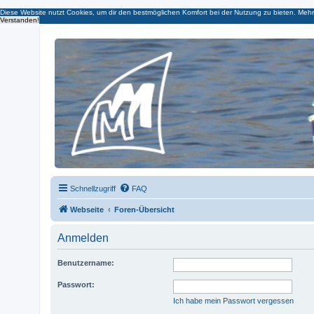
Diese Website nutzt Cookies, um dir den bestmöglichen Komfort bei der Nutzung zu bieten.
Mehr
Verstanden!
Micro Magic Forum Deutschland
Schnellzugriff
FAQ
Webseite
Foren-Übersicht
Anmelden
Benutzername:
Passwort:
Ich habe mein Passwort vergessen