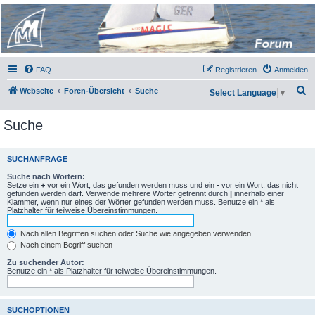
Micro Magic Forum
Deutschland
FAQ
Registrieren
Anmelden
S
Webseite
Foren-Übersicht
Suche
Select Language
▼
u
Suche
c
h
e
SUCHANFRAGE
Suche nach Wörtern:
Setze ein
+
vor ein Wort, das gefunden werden muss und ein
-
vor ein Wort, das nicht
gefunden werden darf. Verwende mehrere Wörter getrennt durch
|
innerhalb einer
Klammer, wenn nur eines der Wörter gefunden werden muss. Benutze ein * als
Platzhalter für teilweise Übereinstimmungen.
Nach allen Begriffen suchen oder Suche wie angegeben verwenden
Nach einem Begriff suchen
Zu suchender Autor:
Benutze ein * als Platzhalter für teilweise Übereinstimmungen.
SUCHOPTIONEN