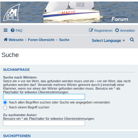
Micro Magic Forum
Deutschland
FAQ
Registrieren
Anmelden
S
Webseite
Foren-Übersicht
Suche
Select Language
▼
u
Suche
c
h
e
SUCHANFRAGE
Suche nach Wörtern:
Setze ein
+
vor ein Wort, das gefunden werden muss und ein
-
vor ein Wort, das nicht
gefunden werden darf. Verwende mehrere Wörter getrennt durch
|
innerhalb einer
Klammer, wenn nur eines der Wörter gefunden werden muss. Benutze ein * als
Platzhalter für teilweise Übereinstimmungen.
Nach allen Begriffen suchen oder Suche wie angegeben verwenden
Nach einem Begriff suchen
Zu suchender Autor:
Benutze ein * als Platzhalter für teilweise Übereinstimmungen.
SUCHOPTIONEN