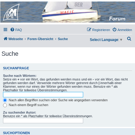
Micro Magic Forum
Deutschland
FAQ
Registrieren
Anmelden
S
Webseite
Foren-Übersicht
Suche
Select Language
▼
u
Suche
c
h
e
SUCHANFRAGE
Suche nach Wörtern:
Setze ein
+
vor ein Wort, das gefunden werden muss und ein
-
vor ein Wort, das nicht
gefunden werden darf. Verwende mehrere Wörter getrennt durch
|
innerhalb einer
Klammer, wenn nur eines der Wörter gefunden werden muss. Benutze ein * als
Platzhalter für teilweise Übereinstimmungen.
Nach allen Begriffen suchen oder Suche wie angegeben verwenden
Nach einem Begriff suchen
Zu suchender Autor:
Benutze ein * als Platzhalter für teilweise Übereinstimmungen.
SUCHOPTIONEN