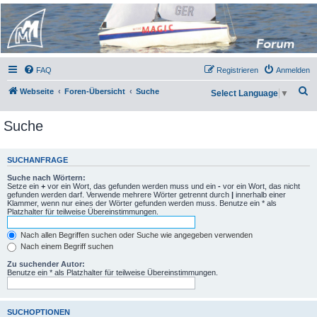
Micro Magic Forum
Deutschland
FAQ
Registrieren
Anmelden
S
Webseite
Foren-Übersicht
Suche
Select Language
▼
u
Suche
c
h
e
SUCHANFRAGE
Suche nach Wörtern:
Setze ein
+
vor ein Wort, das gefunden werden muss und ein
-
vor ein Wort, das nicht
gefunden werden darf. Verwende mehrere Wörter getrennt durch
|
innerhalb einer
Klammer, wenn nur eines der Wörter gefunden werden muss. Benutze ein * als
Platzhalter für teilweise Übereinstimmungen.
Nach allen Begriffen suchen oder Suche wie angegeben verwenden
Nach einem Begriff suchen
Zu suchender Autor:
Benutze ein * als Platzhalter für teilweise Übereinstimmungen.
SUCHOPTIONEN