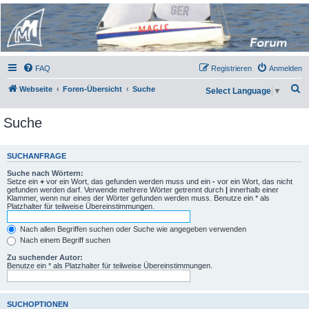
Micro Magic Forum
Deutschland
FAQ
Registrieren
Anmelden
S
Webseite
Foren-Übersicht
Suche
Select Language
▼
u
Suche
c
h
e
SUCHANFRAGE
Suche nach Wörtern:
Setze ein
+
vor ein Wort, das gefunden werden muss und ein
-
vor ein Wort, das nicht
gefunden werden darf. Verwende mehrere Wörter getrennt durch
|
innerhalb einer
Klammer, wenn nur eines der Wörter gefunden werden muss. Benutze ein * als
Platzhalter für teilweise Übereinstimmungen.
Nach allen Begriffen suchen oder Suche wie angegeben verwenden
Nach einem Begriff suchen
Zu suchender Autor:
Benutze ein * als Platzhalter für teilweise Übereinstimmungen.
SUCHOPTIONEN