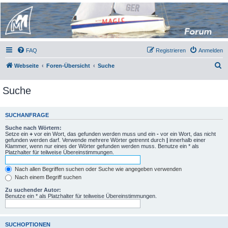
Micro Magic Forum
Deutschland
FAQ
Registrieren
Anmelden
S
Webseite
Foren-Übersicht
Suche
u
Suche
c
h
e
SUCHANFRAGE
Suche nach Wörtern:
Setze ein
+
vor ein Wort, das gefunden werden muss und ein
-
vor ein Wort, das nicht
gefunden werden darf. Verwende mehrere Wörter getrennt durch
|
innerhalb einer
Klammer, wenn nur eines der Wörter gefunden werden muss. Benutze ein * als
Platzhalter für teilweise Übereinstimmungen.
Nach allen Begriffen suchen oder Suche wie angegeben verwenden
Nach einem Begriff suchen
Zu suchender Autor:
Benutze ein * als Platzhalter für teilweise Übereinstimmungen.
SUCHOPTIONEN