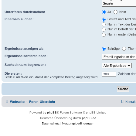
Unterforen durchsuchen:
Ja
Nein
Innerhalb suchen:
Betreff und Text de
Nur im Text der Bei
Nur im Betreff der
Nur im ersten Beit
Ergebnisse anzeigen als:
Beiträge
Them
Ergebnisse sortieren nach:
Suchzeitraum begrenzen:
Die ersten:
Zeichen der
Stelle 0 als Wert ein, damit der komplette Beitrag angezeigt wird.
Webseite
Foren-Übersicht
Kontak
Powered by
phpBB
® Forum Software © phpBB Limited
Deutsche Übersetzung durch
phpBB.de
Datenschutz
|
Nutzungsbedingungen