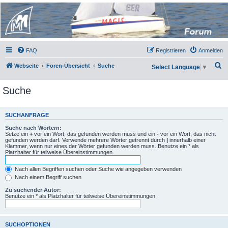
Micro Magic Forum
Deutschland
FAQ
Registrieren
Anmelden
S
Webseite
Foren-Übersicht
Suche
Select Language
▼
u
Suche
c
h
e
SUCHANFRAGE
Suche nach Wörtern:
Setze ein
+
vor ein Wort, das gefunden werden muss und ein
-
vor ein Wort, das nicht
gefunden werden darf. Verwende mehrere Wörter getrennt durch
|
innerhalb einer
Klammer, wenn nur eines der Wörter gefunden werden muss. Benutze ein * als
Platzhalter für teilweise Übereinstimmungen.
Nach allen Begriffen suchen oder Suche wie angegeben verwenden
Nach einem Begriff suchen
Zu suchender Autor:
Benutze ein * als Platzhalter für teilweise Übereinstimmungen.
SUCHOPTIONEN