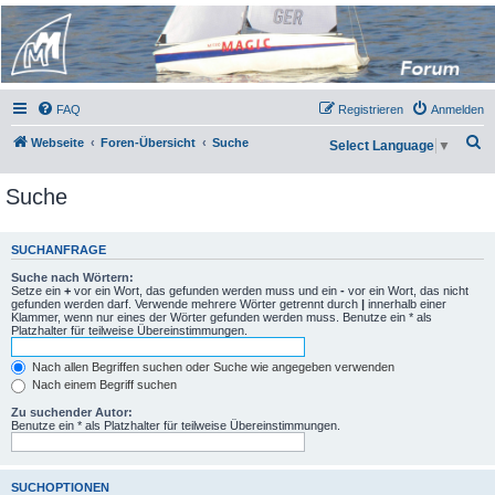
Micro Magic Forum
Deutschland
FAQ
Registrieren
Anmelden
S
Webseite
Foren-Übersicht
Suche
Select Language
▼
u
Suche
c
h
e
SUCHANFRAGE
Suche nach Wörtern:
Setze ein
+
vor ein Wort, das gefunden werden muss und ein
-
vor ein Wort, das nicht
gefunden werden darf. Verwende mehrere Wörter getrennt durch
|
innerhalb einer
Klammer, wenn nur eines der Wörter gefunden werden muss. Benutze ein * als
Platzhalter für teilweise Übereinstimmungen.
Nach allen Begriffen suchen oder Suche wie angegeben verwenden
Nach einem Begriff suchen
Zu suchender Autor:
Benutze ein * als Platzhalter für teilweise Übereinstimmungen.
SUCHOPTIONEN