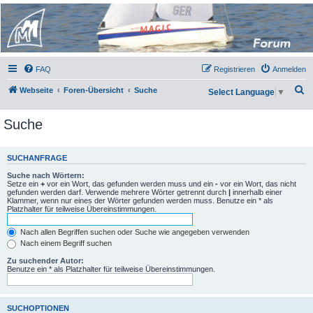
Micro Magic Forum
Deutschland
FAQ
Registrieren
Anmelden
S
Webseite
Foren-Übersicht
Suche
Select Language
▼
u
Suche
c
h
e
SUCHANFRAGE
Suche nach Wörtern:
Setze ein
+
vor ein Wort, das gefunden werden muss und ein
-
vor ein Wort, das nicht
gefunden werden darf. Verwende mehrere Wörter getrennt durch
|
innerhalb einer
Klammer, wenn nur eines der Wörter gefunden werden muss. Benutze ein * als
Platzhalter für teilweise Übereinstimmungen.
Nach allen Begriffen suchen oder Suche wie angegeben verwenden
Nach einem Begriff suchen
Zu suchender Autor:
Benutze ein * als Platzhalter für teilweise Übereinstimmungen.
SUCHOPTIONEN