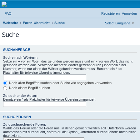
Micro Magic Forum
FAQ
Registrieren
Anmelden
Deutschland
S
Webseite
Foren-Übersicht
Suche
Select Language
▼
u
Suche
c
h
SUCHANFRAGE
e
Suche nach Wörtern:
Setze ein
+
vor ein Wort, das gefunden werden muss und ein
-
vor ein Wort, das nicht
gefunden werden darf. Verwende mehrere Wörter getrennt durch
|
innerhalb einer
Klammer, wenn nur eines der Wörter gefunden werden muss. Benutze ein * als
Platzhalter für teilweise Übereinstimmungen.
Nach allen Begriffen suchen oder Suche wie angegeben verwenden
Nach einem Begriff suchen
Zu suchender Autor:
Benutze ein * als Platzhalter für teilweise Übereinstimmungen.
SUCHOPTIONEN
Zu durchsuchende Foren:
Wähle das Forum oder die Foren aus, in denen gesucht werden soll. Unterforen werden
automatisch mit durchsucht, sofern du die Option „Unterforen durchsuchen“ unten nicht
deaktivierst.