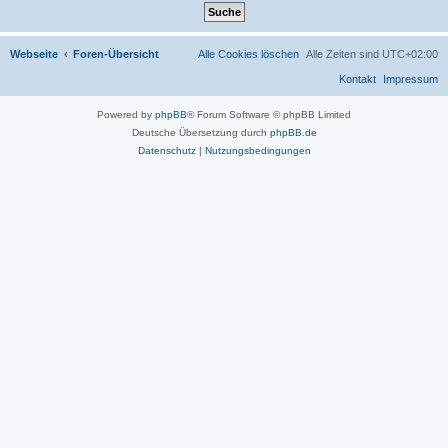
Webseite
Foren-Übersicht
Alle Cookies löschen
Alle Zeiten sind
UTC+02:00
Kontakt
Impressum
Powered by
phpBB
® Forum Software © phpBB Limited
Deutsche Übersetzung durch
phpBB.de
Datenschutz
|
Nutzungsbedingungen