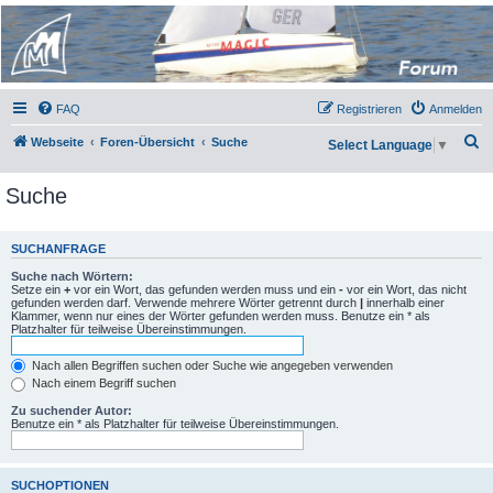
Micro Magic Forum
Deutschland
FAQ
Registrieren
Anmelden
S
Webseite
Foren-Übersicht
Suche
Select Language
▼
u
Suche
c
h
e
SUCHANFRAGE
Suche nach Wörtern:
Setze ein
+
vor ein Wort, das gefunden werden muss und ein
-
vor ein Wort, das nicht
gefunden werden darf. Verwende mehrere Wörter getrennt durch
|
innerhalb einer
Klammer, wenn nur eines der Wörter gefunden werden muss. Benutze ein * als
Platzhalter für teilweise Übereinstimmungen.
Nach allen Begriffen suchen oder Suche wie angegeben verwenden
Nach einem Begriff suchen
Zu suchender Autor:
Benutze ein * als Platzhalter für teilweise Übereinstimmungen.
SUCHOPTIONEN