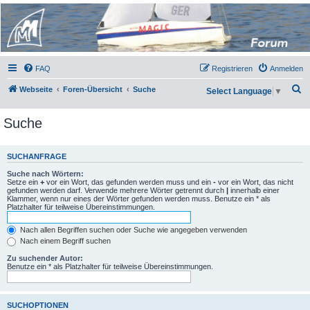
Micro Magic Forum
Deutschland
FAQ
Registrieren
Anmelden
S
Webseite
Foren-Übersicht
Suche
Select Language
▼
u
Suche
c
h
e
SUCHANFRAGE
Suche nach Wörtern:
Setze ein
+
vor ein Wort, das gefunden werden muss und ein
-
vor ein Wort, das nicht
gefunden werden darf. Verwende mehrere Wörter getrennt durch
|
innerhalb einer
Klammer, wenn nur eines der Wörter gefunden werden muss. Benutze ein * als
Platzhalter für teilweise Übereinstimmungen.
Nach allen Begriffen suchen oder Suche wie angegeben verwenden
Nach einem Begriff suchen
Zu suchender Autor:
Benutze ein * als Platzhalter für teilweise Übereinstimmungen.
SUCHOPTIONEN