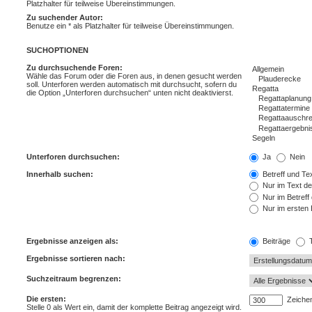
Platzhalter für teilweise Übereinstimmungen.
Zu suchender Autor:
Benutze ein * als Platzhalter für teilweise Übereinstimmungen.
SUCHOPTIONEN
Zu durchsuchende Foren:
Wähle das Forum oder die Foren aus, in denen gesucht werden
soll. Unterforen werden automatisch mit durchsucht, sofern du
die Option „Unterforen durchsuchen“ unten nicht deaktivierst.
Unterforen durchsuchen:
Ja
Nein
Innerhalb suchen:
Betreff und Tex
Nur im Text de
Nur im Betreff
Nur im ersten 
Ergebnisse anzeigen als:
Beiträge
T
Ergebnisse sortieren nach:
Suchzeitraum begrenzen:
Die ersten:
Zeichen
Stelle 0 als Wert ein, damit der komplette Beitrag angezeigt wird.