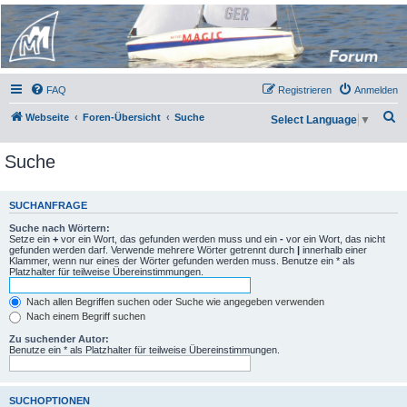
Micro Magic Forum
Deutschland
FAQ
Registrieren
Anmelden
S
Webseite
Foren-Übersicht
Suche
Select Language
▼
u
Suche
c
h
e
SUCHANFRAGE
Suche nach Wörtern:
Setze ein
+
vor ein Wort, das gefunden werden muss und ein
-
vor ein Wort, das nicht
gefunden werden darf. Verwende mehrere Wörter getrennt durch
|
innerhalb einer
Klammer, wenn nur eines der Wörter gefunden werden muss. Benutze ein * als
Platzhalter für teilweise Übereinstimmungen.
Nach allen Begriffen suchen oder Suche wie angegeben verwenden
Nach einem Begriff suchen
Zu suchender Autor:
Benutze ein * als Platzhalter für teilweise Übereinstimmungen.
SUCHOPTIONEN