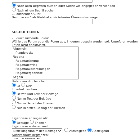
Nach allen Begriffen suchen oder Suche wie angegeben verwenden
Nach einem Begriff suchen
Zu suchender Autor:
Benutze ein * als Platzhalter für teilweise Übereinstimmungen.
SUCHOPTIONEN
Zu durchsuchende Foren:
Wähle das Forum oder die Foren aus, in denen gesucht werden soll. Unterforen werden a
unten nicht deaktivierst.
Unterforen durchsuchen:
Ja
Nein
Innerhalb suchen:
Betreff und Text der Beiträge
Nur im Text der Beiträge
Nur im Betreff der Themen
Nur im ersten Beitrag der Themen
Ergebnisse anzeigen als:
Beiträge
Themen
Ergebnisse sortieren nach:
Aufsteigend
Absteigend
Suchzeitraum begrenzen: