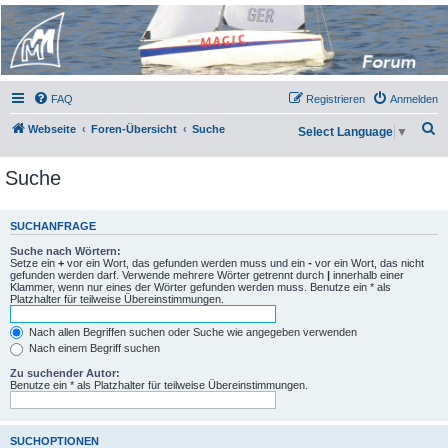
Micro Magic Forum
Deutschland
FAQ
Registrieren
Anmelden
S
Webseite
Foren-Übersicht
Suche
Select Language
▼
u
Suche
c
h
e
SUCHANFRAGE
Suche nach Wörtern:
Setze ein
+
vor ein Wort, das gefunden werden muss und ein
-
vor ein Wort, das nicht
gefunden werden darf. Verwende mehrere Wörter getrennt durch
|
innerhalb einer
Klammer, wenn nur eines der Wörter gefunden werden muss. Benutze ein * als
Platzhalter für teilweise Übereinstimmungen.
Nach allen Begriffen suchen oder Suche wie angegeben verwenden
Nach einem Begriff suchen
Zu suchender Autor:
Benutze ein * als Platzhalter für teilweise Übereinstimmungen.
SUCHOPTIONEN