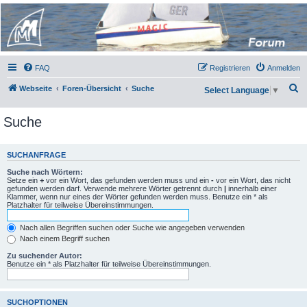
Micro Magic Forum
Deutschland
FAQ
Registrieren
Anmelden
S
Webseite
Foren-Übersicht
Suche
Select Language
▼
u
Suche
c
h
e
SUCHANFRAGE
Suche nach Wörtern:
Setze ein
+
vor ein Wort, das gefunden werden muss und ein
-
vor ein Wort, das nicht
gefunden werden darf. Verwende mehrere Wörter getrennt durch
|
innerhalb einer
Klammer, wenn nur eines der Wörter gefunden werden muss. Benutze ein * als
Platzhalter für teilweise Übereinstimmungen.
Nach allen Begriffen suchen oder Suche wie angegeben verwenden
Nach einem Begriff suchen
Zu suchender Autor:
Benutze ein * als Platzhalter für teilweise Übereinstimmungen.
SUCHOPTIONEN