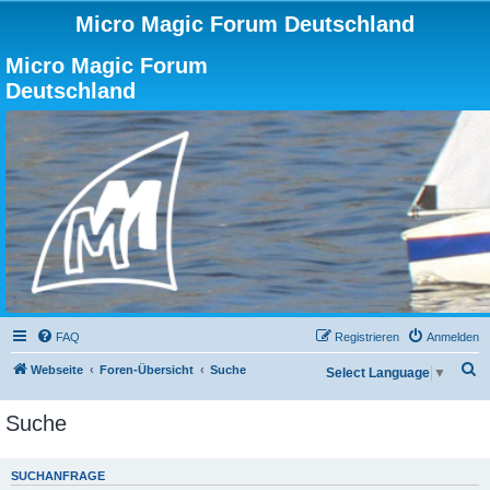
Micro Magic Forum Deutschland
Micro Magic Forum
Deutschland
FAQ
Registrieren
Anmelden
S
Webseite
Foren-Übersicht
Suche
Select Language
▼
u
Suche
c
h
e
SUCHANFRAGE