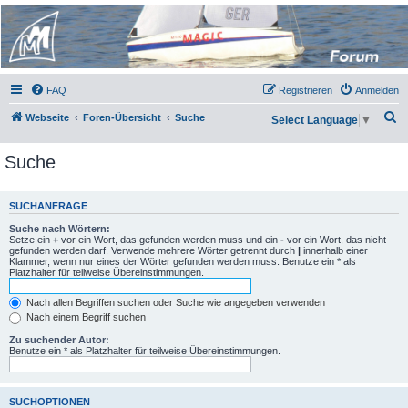
Micro Magic Forum
Deutschland
FAQ
Registrieren
Anmelden
S
Webseite
Foren-Übersicht
Suche
Select Language
▼
u
Suche
c
h
e
SUCHANFRAGE
Suche nach Wörtern:
Setze ein
+
vor ein Wort, das gefunden werden muss und ein
-
vor ein Wort, das nicht
gefunden werden darf. Verwende mehrere Wörter getrennt durch
|
innerhalb einer
Klammer, wenn nur eines der Wörter gefunden werden muss. Benutze ein * als
Platzhalter für teilweise Übereinstimmungen.
Nach allen Begriffen suchen oder Suche wie angegeben verwenden
Nach einem Begriff suchen
Zu suchender Autor:
Benutze ein * als Platzhalter für teilweise Übereinstimmungen.
SUCHOPTIONEN