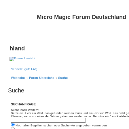
Micro Magic Forum Deutschland
hland
Schnellzugriff
FAQ
Webseite
Foren-Übersicht
Suche
Suche
SUCHANFRAGE
Suche nach Wörtern:
Setze ein
+
vor ein Wort, das gefunden werden muss und ein
-
vor ein Wort, das nicht 
Klammer, wenn nur eines der Wörter gefunden werden muss. Benutze ein * als Platzhalte
Nach allen Begriffen suchen oder Suche wie angegeben verwenden