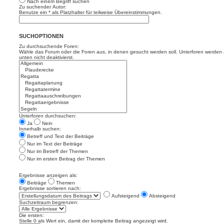
Nach einem Begriff suchen
Zu suchender Autor:
Benutze ein * als Platzhalter für teilweise Übereinstimmungen.
SUCHOPTIONEN
Zu durchsuchende Foren:
Wähle das Forum oder die Foren aus, in denen gesucht werden soll. Unterforen werden a
unten nicht deaktivierst.
Unterforen durchsuchen:
Ja
Nein
Innerhalb suchen:
Betreff und Text der Beiträge
Nur im Text der Beiträge
Nur im Betreff der Themen
Nur im ersten Beitrag der Themen
Ergebnisse anzeigen als:
Beiträge
Themen
Ergebnisse sortieren nach:
Aufsteigend
Absteigend
Suchzeitraum begrenzen:
Die ersten:
Stelle 0 als Wert ein, damit der komplette Beitrag angezeigt wird.