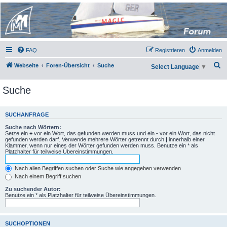
Micro Magic Forum
Deutschland
FAQ
Registrieren
Anmelden
S
Webseite
Foren-Übersicht
Suche
Select Language
▼
u
Suche
c
h
e
SUCHANFRAGE
Suche nach Wörtern:
Setze ein
+
vor ein Wort, das gefunden werden muss und ein
-
vor ein Wort, das nicht
gefunden werden darf. Verwende mehrere Wörter getrennt durch
|
innerhalb einer
Klammer, wenn nur eines der Wörter gefunden werden muss. Benutze ein * als
Platzhalter für teilweise Übereinstimmungen.
Nach allen Begriffen suchen oder Suche wie angegeben verwenden
Nach einem Begriff suchen
Zu suchender Autor:
Benutze ein * als Platzhalter für teilweise Übereinstimmungen.
SUCHOPTIONEN