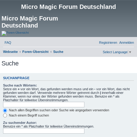
Micro Magic Forum Deutschland
Micro Magic Forum
Deutschland
FAQ
Registrieren
Anmelden
S
Webseite
Foren-Übersicht
Suche
Select Language
▼
u
Suche
c
h
SUCHANFRAGE
e
Suche nach Wörtern:
Setze ein
+
vor ein Wort, das gefunden werden muss und ein
-
vor ein Wort, das nicht
gefunden werden darf. Verwende mehrere Wörter getrennt durch
|
innerhalb einer
Klammer, wenn nur eines der Wörter gefunden werden muss. Benutze ein * als
Platzhalter für teilweise Übereinstimmungen.
Nach allen Begriffen suchen oder Suche wie angegeben verwenden
Nach einem Begriff suchen
Zu suchender Autor:
Benutze ein * als Platzhalter für teilweise Übereinstimmungen.