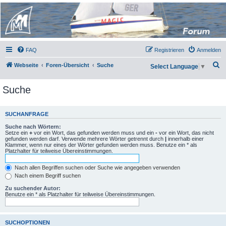
Micro Magic Forum
Deutschland
FAQ
Registrieren
Anmelden
S
Webseite
Foren-Übersicht
Suche
Select Language
▼
u
Suche
c
h
e
SUCHANFRAGE
Suche nach Wörtern:
Setze ein
+
vor ein Wort, das gefunden werden muss und ein
-
vor ein Wort, das nicht
gefunden werden darf. Verwende mehrere Wörter getrennt durch
|
innerhalb einer
Klammer, wenn nur eines der Wörter gefunden werden muss. Benutze ein * als
Platzhalter für teilweise Übereinstimmungen.
Nach allen Begriffen suchen oder Suche wie angegeben verwenden
Nach einem Begriff suchen
Zu suchender Autor:
Benutze ein * als Platzhalter für teilweise Übereinstimmungen.
SUCHOPTIONEN