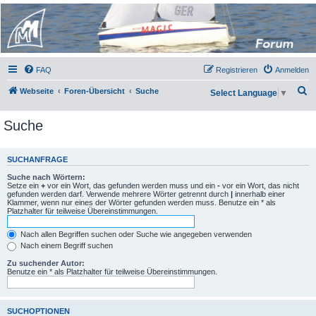
Micro Magic Forum
Deutschland
FAQ
Registrieren
Anmelden
S
Webseite
Foren-Übersicht
Suche
Select Language
▼
u
Suche
c
h
e
SUCHANFRAGE
Suche nach Wörtern:
Setze ein
+
vor ein Wort, das gefunden werden muss und ein
-
vor ein Wort, das nicht
gefunden werden darf. Verwende mehrere Wörter getrennt durch
|
innerhalb einer
Klammer, wenn nur eines der Wörter gefunden werden muss. Benutze ein * als
Platzhalter für teilweise Übereinstimmungen.
Nach allen Begriffen suchen oder Suche wie angegeben verwenden
Nach einem Begriff suchen
Zu suchender Autor:
Benutze ein * als Platzhalter für teilweise Übereinstimmungen.
SUCHOPTIONEN